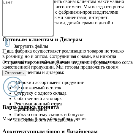
это стремление предоставить своим клиентам максимально
широкий и качественный ассортимент. Мы всегда открыты
к новому сотрудничеству с фабриками-производителями,
оптовыми и корпоративными клиентами, интернет-
магазинами и гипермаркетами, дизайнерами и дизайн
студиями
Оптовым клиентам и Дилерам
Загрузить файлы
Наша фабрика осуществляет реализацию товаров не только
в розницу, но и оптом. Сотрудничая с нами, вы никогда
не столкнётесь с проблемой поиска и оптовой закупки
Отправляя персональные данные из данной формы, я даю согла
качественной продукции. Мы готовы предложить своим
оптовым клиентам и дилерам:
Отправить
Широкий ассортимент продукции
Не снижаемый остаток
Отгрузку с одного склада
Собственный автопарк
Рекламационный отдел
Ваша заявка принята
Приятные цены
Гибкую систему скидок и бонусов
Мы свяжемся с Вами в ближайшее время
Информационную поддержку
Архитектурным бюро и Дизайнерам