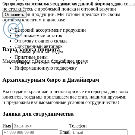
в розницу, но и оптом. Сотрудничая с нами, вы никогда
Отправляя персональные данные из данной формы, я даю согла
не столкнётесь с проблемой поиска и оптовой закупки
качественной продукции. Мы готовы предложить своим
Отправить
оптовым клиентам и дилерам:
Широкий ассортимент продукции
Не снижаемый остаток
Отгрузку с одного склада
Собственный автопарк
Ваша заявка принята
Рекламационный отдел
Приятные цены
Мы свяжемся с Вами в ближайшее время
Гибкую систему скидок и бонусов
Информационную поддержку
Архитектурным бюро и Дизайнерам
Вы создаёте красивые и неповторимые интерьеры для своих
клиентов, тогда мы приглашаем вас стать нашими друзьями
и предложим взаимовыгодные условия сотрудничества!
Заявка для сотрудничества
Имя
Телефон
Email