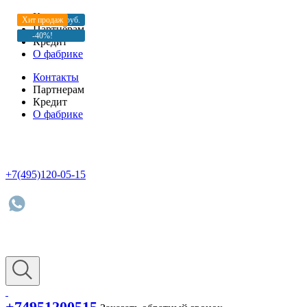
Контакты
*Доставка 0 руб.
Хит продаж
Хит продаж
Партнёрам
-40%!
-40%!
-40%!
Кредит
О фабрике
Контакты
Партнерам
Кредит
О фабрике
+7(495)120-05-15
+74951200515