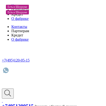
Контакты
Новинка
Есть в Шоуруме
Хит продаж
Партнёрам
Есть в Шоуруме
Кредит
О фабрике
Контакты
Партнерам
Кредит
О фабрике
+7(495)120-05-15
+74951200515