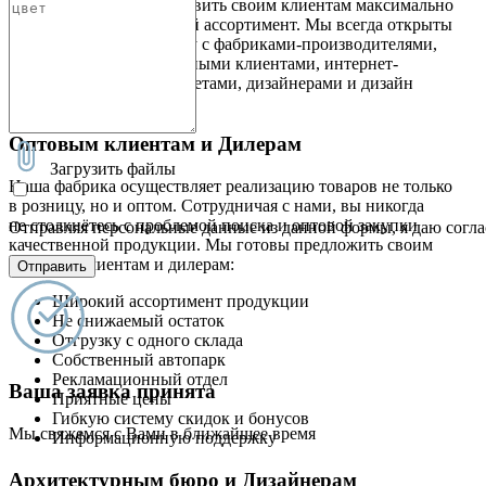
это стремление предоставить своим клиентам максимально
широкий и качественный ассортимент. Мы всегда открыты
к новому сотрудничеству с фабриками-производителями,
оптовыми и корпоративными клиентами, интернет-
магазинами и гипермаркетами, дизайнерами и дизайн
студиями
Оптовым клиентам и Дилерам
Загрузить файлы
Наша фабрика осуществляет реализацию товаров не только
в розницу, но и оптом. Сотрудничая с нами, вы никогда
не столкнётесь с проблемой поиска и оптовой закупки
Отправляя персональные данные из данной формы, я даю согла
качественной продукции. Мы готовы предложить своим
оптовым клиентам и дилерам:
Отправить
Широкий ассортимент продукции
Не снижаемый остаток
Отгрузку с одного склада
Собственный автопарк
Рекламационный отдел
Ваша заявка принята
Приятные цены
Гибкую систему скидок и бонусов
Мы свяжемся с Вами в ближайшее время
Информационную поддержку
Архитектурным бюро и Дизайнерам