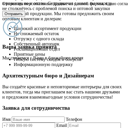
в розницу, но и оптом. Сотрудничая с нами, вы никогда
Отправляя персональные данные из данной формы, я даю согла
не столкнётесь с проблемой поиска и оптовой закупки
качественной продукции. Мы готовы предложить своим
Отправить
оптовым клиентам и дилерам:
Широкий ассортимент продукции
Не снижаемый остаток
Отгрузку с одного склада
Собственный автопарк
Ваша заявка принята
Рекламационный отдел
Приятные цены
Мы свяжемся с Вами в ближайшее время
Гибкую систему скидок и бонусов
Информационную поддержку
Архитектурным бюро и Дизайнерам
Вы создаёте красивые и неповторимые интерьеры для своих
клиентов, тогда мы приглашаем вас стать нашими друзьями
и предложим взаимовыгодные условия сотрудничества!
Заявка для сотрудничества
Имя
Телефон
Email