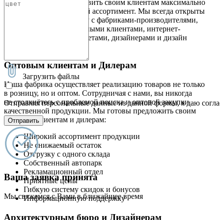
это стремление предоставить своим клиентам максимально
широкий и качественный ассортимент. Мы всегда открыты
к новому сотрудничеству с фабриками-производителями,
оптовыми и корпоративными клиентами, интернет-
магазинами и гипермаркетами, дизайнерами и дизайн
студиями
Оптовым клиентам и Дилерам
Загрузить файлы
Наша фабрика осуществляет реализацию товаров не только
в розницу, но и оптом. Сотрудничая с нами, вы никогда
не столкнётесь с проблемой поиска и оптовой закупки
Отправляя персональные данные из данной формы, я даю согла
качественной продукции. Мы готовы предложить своим
оптовым клиентам и дилерам:
Отправить
Широкий ассортимент продукции
Не снижаемый остаток
Отгрузку с одного склада
Собственный автопарк
Рекламационный отдел
Ваша заявка принята
Приятные цены
Гибкую систему скидок и бонусов
Мы свяжемся с Вами в ближайшее время
Информационную поддержку
Архитектурным бюро и Дизайнерам