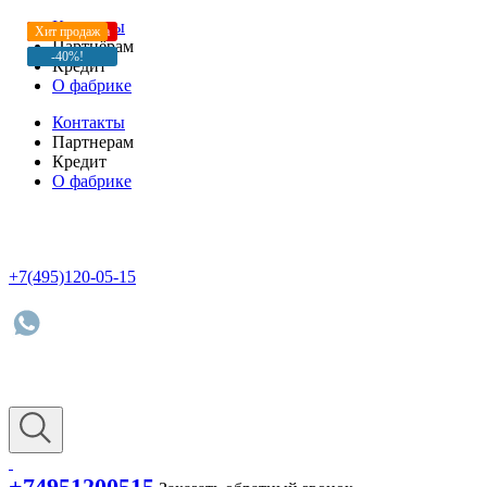
Контакты
-40%!
Новинка
Новинка
Хит продаж
-35%!
Лидер месяца
Хит продаж
Партнёрам
-35%!
-40%!
-40%!
Кредит
О фабрике
Контакты
Партнерам
Кредит
О фабрике
+7(495)120-05-15
+74951200515