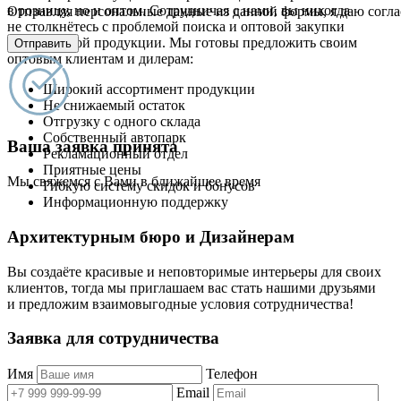
в розницу, но и оптом. Сотрудничая с нами, вы никогда
Отправляя персональные данные из данной формы, я даю согла
не столкнётесь с проблемой поиска и оптовой закупки
качественной продукции. Мы готовы предложить своим
Отправить
оптовым клиентам и дилерам:
Широкий ассортимент продукции
Не снижаемый остаток
Отгрузку с одного склада
Собственный автопарк
Ваша заявка принята
Рекламационный отдел
Приятные цены
Мы свяжемся с Вами в ближайшее время
Гибкую систему скидок и бонусов
Информационную поддержку
Архитектурным бюро и Дизайнерам
Вы создаёте красивые и неповторимые интерьеры для своих
клиентов, тогда мы приглашаем вас стать нашими друзьями
и предложим взаимовыгодные условия сотрудничества!
Заявка для сотрудничества
Имя
Телефон
Email