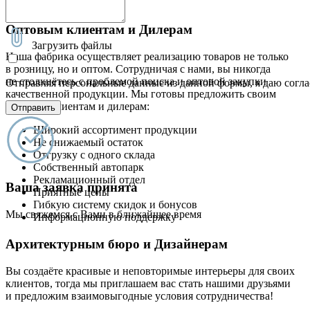
студиями
Оптовым клиентам и Дилерам
Загрузить файлы
Наша фабрика осуществляет реализацию товаров не только
в розницу, но и оптом. Сотрудничая с нами, вы никогда
не столкнётесь с проблемой поиска и оптовой закупки
Отправляя персональные данные из данной формы, я даю согла
качественной продукции. Мы готовы предложить своим
оптовым клиентам и дилерам:
Отправить
Широкий ассортимент продукции
Не снижаемый остаток
Отгрузку с одного склада
Собственный автопарк
Рекламационный отдел
Ваша заявка принята
Приятные цены
Гибкую систему скидок и бонусов
Мы свяжемся с Вами в ближайшее время
Информационную поддержку
Архитектурным бюро и Дизайнерам
Вы создаёте красивые и неповторимые интерьеры для своих
клиентов, тогда мы приглашаем вас стать нашими друзьями
и предложим взаимовыгодные условия сотрудничества!